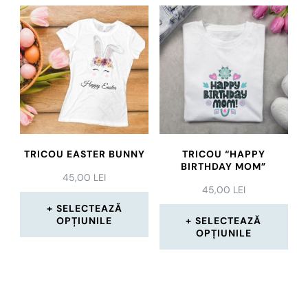
produs
are
are
mai
mai
multe
multe
variații.
variații.
Opțiunile
Opțiunile
pot
pot
fi
TRICOU EASTER BUNNY
TRICOU “HAPPY
fi
BIRTHDAY MOM”
alese
45,00
LEI
alese
45,00
LEI
în
în
SELECTEAZĂ
pagina
OPȚIUNILE
SELECTEAZĂ
pagina
OPȚIUNILE
produsului.
Acest
produsului.
Acest
produs
produs
are
are