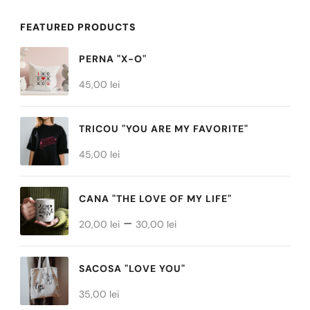
mai
mai
FEATURED PRODUCTS
multe
multe
variații.
PERNA "X-O"
variații.
Opțiunile
45,00
lei
Opțiunile
pot
pot
fi
TRICOU "YOU ARE MY FAVORITE"
fi
alese
45,00
lei
alese
în
în
pagina
CANA "THE LOVE OF MY LIFE"
pagina
produsului.
Interval
–
produsului.
20,00
lei
30,00
lei
de
prețuri:
SACOSA "LOVE YOU"
20,00 lei
35,00
lei
până