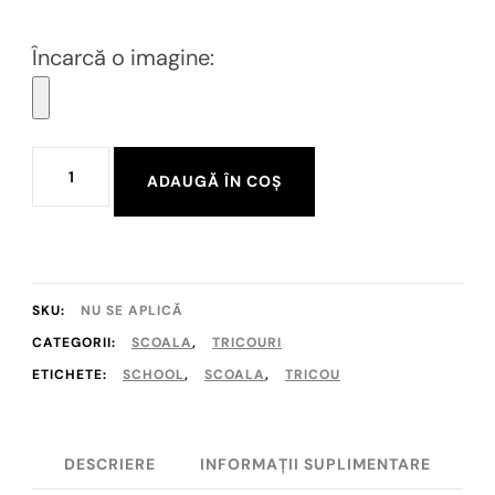
Încarcă o imagine:
Cantitate
ADAUGĂ ÎN COȘ
Tricou
"My
new
first
SKU:
NU SE APLICĂ
day
CATEGORII:
SCOALA
,
TRICOURI
ETICHETE:
SCHOOL
,
SCOALA
,
TRICOU
of
school"
DESCRIERE
INFORMAȚII SUPLIMENTARE