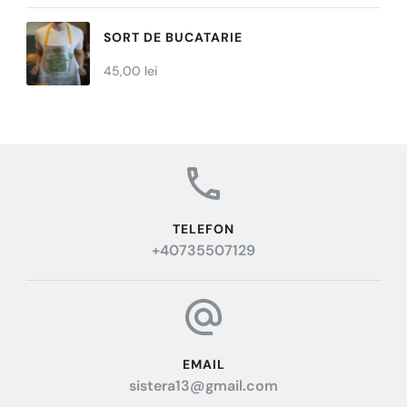
la
SORT DE BUCATARIE
30,00 lei
45,00
lei
TELEFON
+40735507129
EMAIL
sistera13@gmail.com