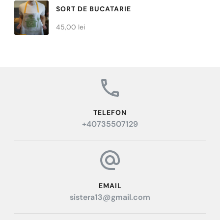
SORT DE BUCATARIE
30,00 lei
45,00
lei
TELEFON
+40735507129
EMAIL
sistera13@gmail.com