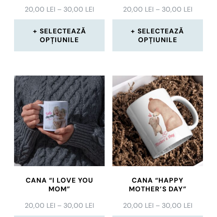
INTERVAL
INTERV
20,00
LEI
–
30,00
LEI
20,00
LEI
–
30,00
LEI
DE
DE
PREȚURI:
PREȚURI
SELECTEAZĂ
SELECTEAZĂ
20,00 LEI
20,00 L
OPȚIUNILE
OPȚIUNILE
PÂNĂ
PÂNĂ
Acest
Acest
LA
LA
30,00 LEI
30,00 L
produs
produs
are
are
mai
mai
multe
multe
variații.
variații.
Opțiunile
Opțiunile
pot
pot
CANA “I LOVE YOU
CANA “HAPPY
fi
fi
MOM”
MOTHER’S DAY”
alese
alese
INTERVAL
INTERV
20,00
LEI
–
30,00
LEI
20,00
LEI
–
30,00
LEI
DE
DE