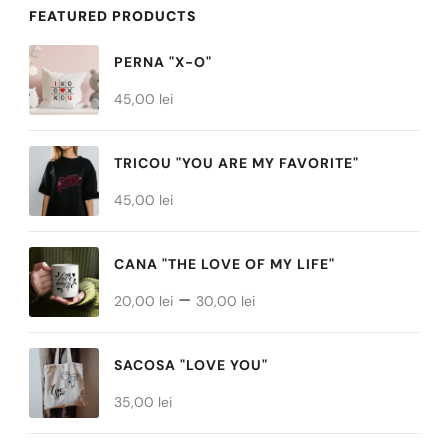
mai
FEATURED PRODUCTS
multe
PERNA "X-O"
variații.
45,00
lei
Opțiunile
pot
TRICOU "YOU ARE MY FAVORITE"
fi
45,00
alese
lei
în
CANA "THE LOVE OF MY LIFE"
pagina
Interval
–
produsului.
20,00
lei
30,00
lei
de
prețuri:
SACOSA "LOVE YOU"
20,00 lei
35,00
lei
până
la