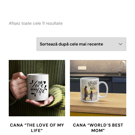
Sortat
Afișez toate cele 11 rezultate
după
cele
mai
recente
CANA “THE LOVE OF MY
CANA “WORLD’S BEST
LIFE”
MOM”