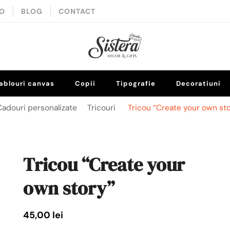
IO
BLOG
CONTACT
Decor
ablouri canvas
Copii
Tipografie
Decoratiuni
Cadouri personalizate
Tricouri
Tricou “Create your own st
Tricou “Create your
own story”
45,00
lei