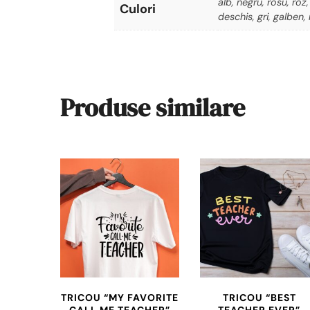
alb, negru, rosu, roz
Culori
deschis, gri, galben
Produse similare
TRICOU “MY FAVORITE
TRICOU “BEST
CALL ME TEACHER”
TEACHER EVER”