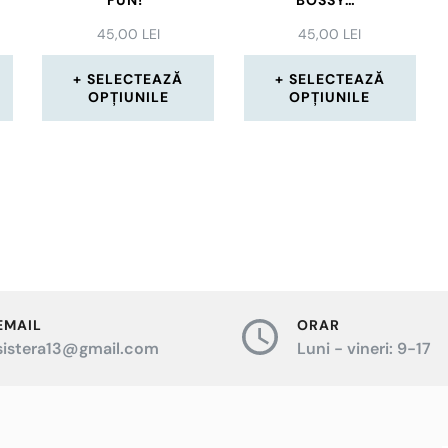
45,00
LEI
45,00
LEI
SELECTEAZĂ
SELECTEAZĂ
OPȚIUNILE
OPȚIUNILE
Acest
Acest
produs
produs
are
are
mai
mai
multe
multe
variații.
variații.
EMAIL
ORAR
le
Opțiunile
Opțiunile
sistera13@gmail.com
Luni - vineri: 9-17
pot
pot
fi
fi
alese
alese