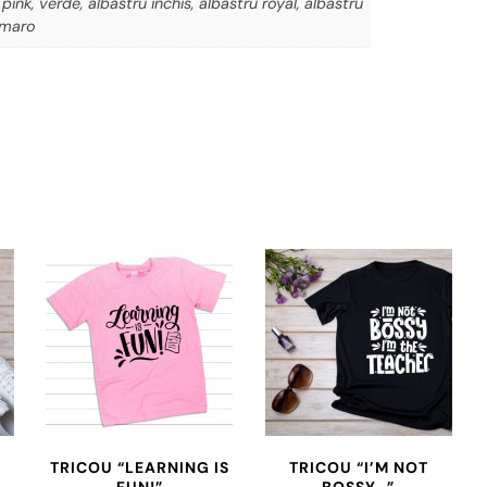
, pink, verde, albastru inchis, albastru royal, albastru
, maro
TRICOU “LEARNING IS
TRICOU “I’M NOT
FUN!”
BOSSY…”