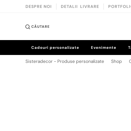
DESPRE NOI
DETALII LIVRARE
PORTFOL
Sistera 
CĂUTARE
Cadouri personalizate
Evenimente
T
Sisteradecor - Produse personalizate
Shop