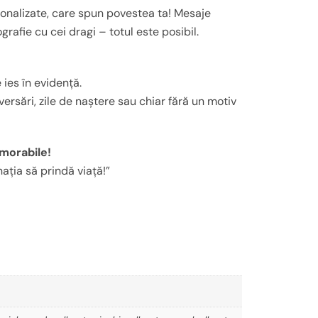
rsonalizate, care spun povestea ta! Mesaje
grafie cu cei dragi – totul este posibil.
 ies în evidență.
versări, zile de naștere sau chiar fără un motiv
emorabile!
ția să prindă viață!”