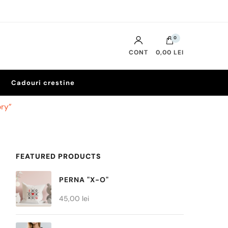
0
CONT
0,00 LEI
Cadouri crestine
ory”
FEATURED PRODUCTS
PERNA "X-O"
45,00
lei