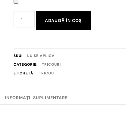
Cantitate
ADAUGĂ ÎN COȘ
Tricou
"Create
your
own
SKU:
NU SE APLICĂ
story"
CATEGORIE:
TRICOURI
ETICHETĂ:
TRICOU
INFORMAȚII SUPLIMENTARE