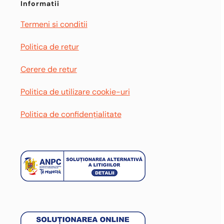
Informatii
în
în
Termeni si conditii
pagina
pagina
ui.
produsului.
produsului.
Politica de retur
Cerere de retur
Politica de utilizare cookie-uri
Politica de confidențialitate