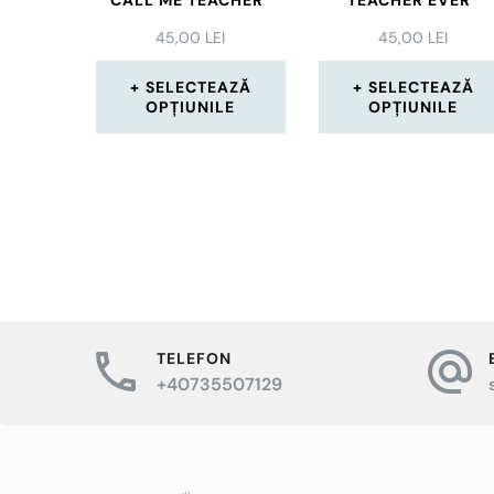
45,00
LEI
45,00
LEI
SELECTEAZĂ
SELECTEAZĂ
OPȚIUNILE
OPȚIUNILE
Acest
Acest
produs
produs
are
are
mai
mai
multe
multe
variații.
variații.
TELEFON
Opțiunile
Opțiuni
+40735507129
pot
pot
fi
fi
alese
alese