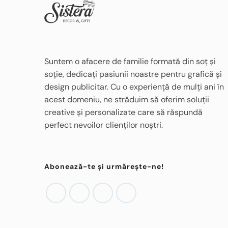
în
în
pagina
pagina
produsului.
produsul
Suntem o afacere de familie formată din soț și
soție, dedicați pasiunii noastre pentru grafică și
design publicitar. Cu o experiență de mulți ani în
acest domeniu, ne străduim să oferim soluții
creative și personalizate care să răspundă
perfect nevoilor clienților noștri.
Abonează-te și urmărește-ne!