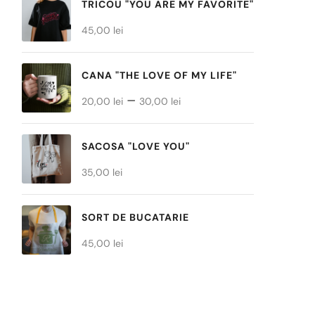
TRICOU "YOU ARE MY FAVORITE"
45,00
lei
CANA "THE LOVE OF MY LIFE"
Interval
–
20,00
lei
30,00
lei
de
prețuri:
SACOSA "LOVE YOU"
20,00 lei
35,00
lei
până
la
SORT DE BUCATARIE
30,00 lei
45,00
lei