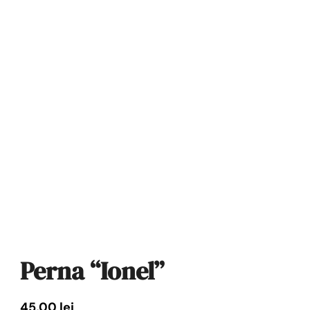
Perna “Ionel”
45,00
lei