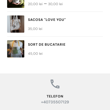
Interval
–
produsului.
produsului.
20,00
lei
30,00
lei
de
prețuri:
SACOSA "LOVE YOU"
20,00 lei
35,00
lei
până
la
SORT DE BUCATARIE
30,00 lei
45,00
lei
TELEFON
+40735507129