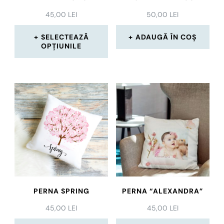
45,00
LEI
50,00
LEI
SELECTEAZĂ
ADAUGĂ ÎN COȘ
OPȚIUNILE
Acest
produs
are
mai
multe
variații.
Opțiunile
pot
PERNA SPRING
PERNA “ALEXANDRA”
fi
45,00
LEI
45,00
LEI
alese