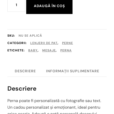
Cantitate
ADAUGĂ ÎN COȘ
Perna
"Ionel"
SKU:
NU SE APLICĂ
CATEGORII:
LENJERII DE PAT
,
PERNE
ETICHETE:
BABY
,
MESAJE
,
PERNA
DESCRIERE
INFORMAȚII SUPLIMENTARE
Descriere
Perna poate fi personalizată cu
fotografie sau text.
Un cadou personalizat și emoționant, ideal pentru
orice ocazie. Adaugă o notă personală decorului