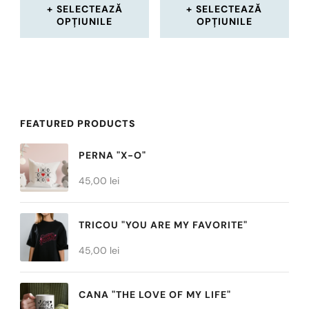
în
SELECTEAZĂ
SELECTEAZĂ
OPȚIUNILE
OPȚIUNILE
pagina
Acest
Acest
produsului.
produs
produs
are
are
mai
mai
FEATURED PRODUCTS
multe
multe
PERNA "X-O"
variații.
variații.
45,00
lei
Opțiunile
Opțiunile
pot
pot
TRICOU "YOU ARE MY FAVORITE"
fi
fi
45,00
alese
lei
alese
în
în
CANA "THE LOVE OF MY LIFE"
pagina
pagina