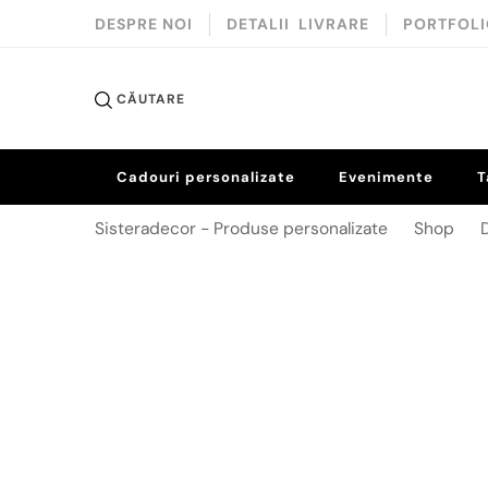
DESPRE NOI
DETALII LIVRARE
PORTFOL
Sistera 
CĂUTARE
Cadouri personalizate
Evenimente
T
Sisteradecor - Produse personalizate
Shop