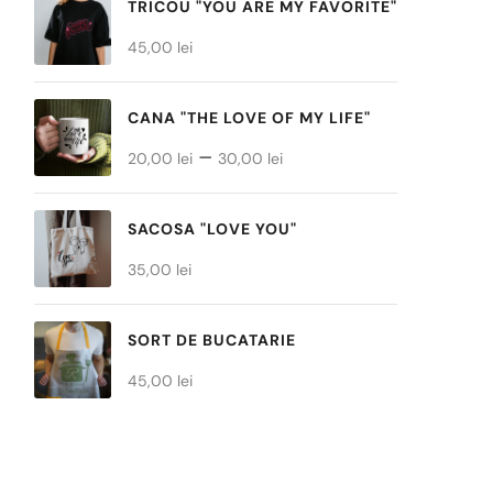
TRICOU "YOU ARE MY FAVORITE"
45,00
lei
CANA "THE LOVE OF MY LIFE"
Interval
–
20,00
lei
30,00
lei
de
prețuri:
SACOSA "LOVE YOU"
20,00 lei
35,00
lei
până
la
SORT DE BUCATARIE
30,00 lei
45,00
lei