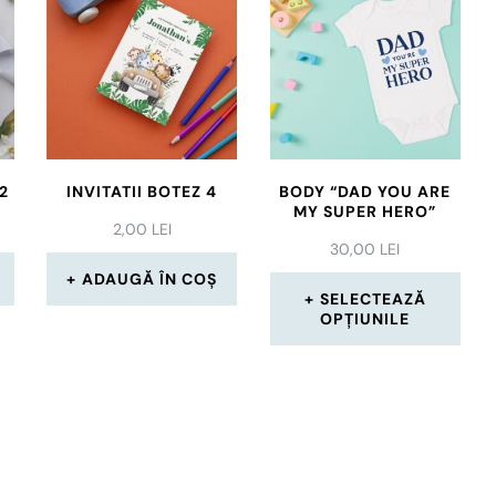
2
INVITATII BOTEZ 4
BODY “DAD YOU ARE
MY SUPER HERO”
2,00
LEI
30,00
LEI
ADAUGĂ ÎN COȘ
SELECTEAZĂ
OPȚIUNILE
Acest
produs
are
mai