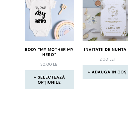
BODY “MY MOTHER MY
INVITATII DE NUNTA 
HERO”
2,00
LEI
30,00
LEI
ADAUGĂ ÎN COȘ
SELECTEAZĂ
OPȚIUNILE
Acest
produs
are
mai