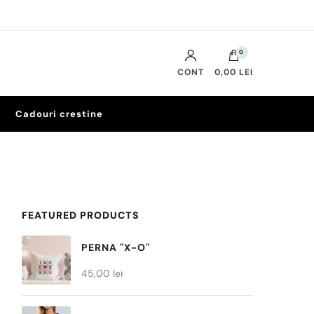
0
CONT
0,00 LEI
Cadouri crestine
FEATURED PRODUCTS
PERNA "X-O"
45,00
lei