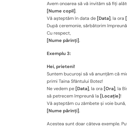
Avem onoarea să vă invităm să fiți alătu
[Nume copil]
.
Vă așteptăm în data de
[Data]
, la ora
După ceremonie, sărbătorim împreună
Cu respect,
[Nume părinți]
.
Exemplu 3:
Hei, prieteni!
Suntem bucuroși să vă anunțăm că mic
primi Taina Sfântului Botez!
Ne vedem pe
[Data]
, la ora
[Ora]
, la B
să petrecem împreună la
[Locație]
!
Vă așteptăm cu zâmbete și voie bună,
[Nume părinți]
.
Acestea sunt doar câteva exemple. Pute