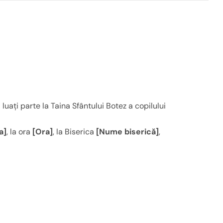
luați parte la Taina Sfântului Botez a copilului
a]
, la ora
[Ora]
, la Biserica
[Nume biserică]
,