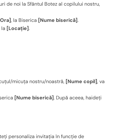
ri de noi la Sfântul Botez al copilului nostru,
[Ora]
, la Biserica
[Nume biserică]
.
 la
[Locație]
.
uțul/micuța nostru/noastră,
[Nume copil]
, va
iserica
[Nume biserică]
. După aceea, haideți
ți personaliza invitația în funcție de