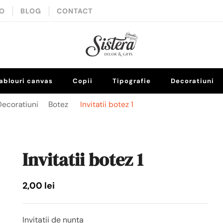
IO
BLOG
CONTACT
Decor
ablouri canvas
Copii
Tipografie
Decoratiuni
Decoratiuni
Botez
Invitatii botez 1
Invitatii botez 1
2,00
lei
Invitatii de nunta