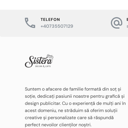
multe
variații.
TELEFON
Opțiunile
+40735507129
pot
fi
alese
în
pagina
produsului.
Suntem o afacere de familie formată din soț și
soție, dedicați pasiunii noastre pentru grafică și
design publicitar. Cu o experiență de mulți ani în
acest domeniu, ne străduim să oferim soluții
creative și personalizate care să răspundă
perfect nevoilor clienților noștri.