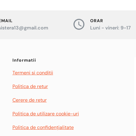
multe
variații.
EMAIL
ORAR
Opțiunile
sistera13@gmail.com
Luni - vineri: 9-17
pot
fi
alese
Informatii
în
Termeni si conditii
pagina
produsului.
Politica de retur
Cerere de retur
Politica de utilizare cookie-uri
Politica de confidențialitate