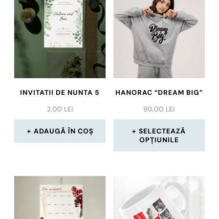
INVITATII DE NUNTA 5
HANORAC “DREAM BIG”
2,00
LEI
90,00
LEI
ADAUGĂ ÎN COȘ
SELECTEAZĂ
OPȚIUNILE
Acest
produs
are
mai