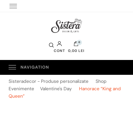
Sistera Decor
0
CONT
0,00 LEI
Sisteradecor - Produse personalizate
Shop
Evenimente
Valentine's Day
Hanorace “King and
Queen”