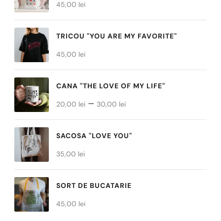
45,00
lei
Opțiunile
Opțiunile
pot
pot
TRICOU "YOU ARE MY FAVORITE"
fi
fi
45,00
alese
lei
alese
în
în
CANA "THE LOVE OF MY LIFE"
pagina
pagina
Interval
–
produsului.
produsului.
20,00
lei
30,00
lei
de
prețuri:
SACOSA "LOVE YOU"
20,00 lei
35,00
lei
până
la
SORT DE BUCATARIE
30,00 lei
45,00
lei