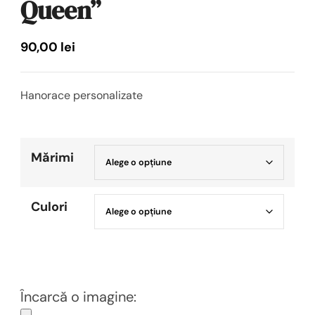
Queen”
90,00
lei
Hanorace personalizate
Mărimi
Culori
Încarcă o imagine: