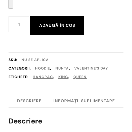
Cantitate
ADAUGĂ ÎN COȘ
Hanorace
"King
and
Queen"
SKU:
NU SE APLICĂ
CATEGORII:
HOODIE
,
NUNTA
,
VALENTINE'S DAY
ETICHETE:
HANORAC
,
KING
,
QUEEN
DESCRIERE
INFORMAȚII SUPLIMENTARE
Descriere