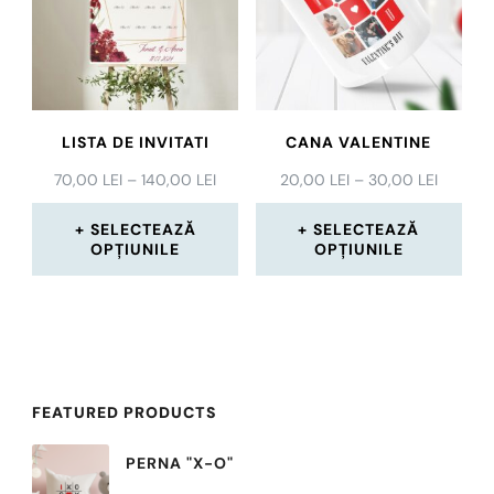
multe
variații.
Opțiunile
pot
LISTA DE INVITATI
CANA VALENTINE
fi
INTERVAL
INTERV
70,00
LEI
–
140,00
LEI
20,00
LEI
–
30,00
LEI
alese
DE
DE
în
PREȚURI:
PREȚURI
SELECTEAZĂ
SELECTEAZĂ
70,00 LEI
20,00 L
OPȚIUNILE
OPȚIUNILE
pagina
PÂNĂ
PÂNĂ
Acest
Acest
LA
LA
produsului.
140,00 LEI
30,00 L
produs
produs
are
are
mai
mai
FEATURED PRODUCTS
multe
multe
PERNA "X-O"
variații.
variații.