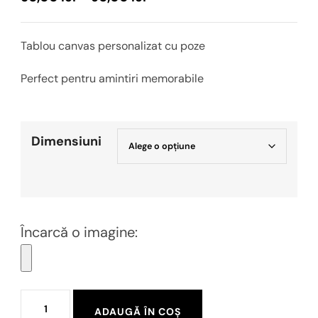
de
prețuri:
Tablou canvas personalizat cu poze
50,00 lei
până
Perfect pentru amintiri memorabile
la
90,00 lei
Dimensiuni
Încarcă o imagine:
Cantitate
ADAUGĂ ÎN COȘ