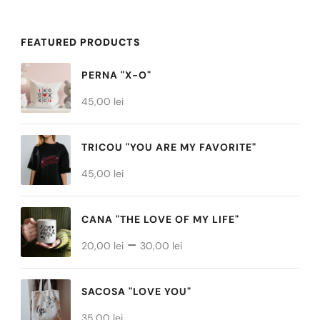
are
are
mai
mai
FEATURED PRODUCTS
multe
multe
PERNA "X-O"
variații.
variații.
45,00
lei
Opțiunile
Opțiunile
pot
pot
TRICOU "YOU ARE MY FAVORITE"
fi
fi
45,00
alese
lei
alese
în
în
CANA "THE LOVE OF MY LIFE"
pagina
pagina
Interval
–
produsului.
produsului.
20,00
lei
30,00
lei
de
prețuri:
SACOSA "LOVE YOU"
20,00 lei
35,00
lei