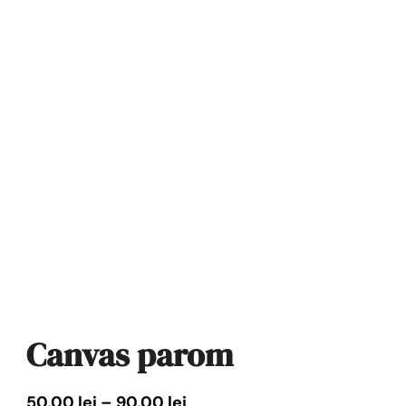
Canvas parom
Interval
50,00
lei
–
90,00
lei