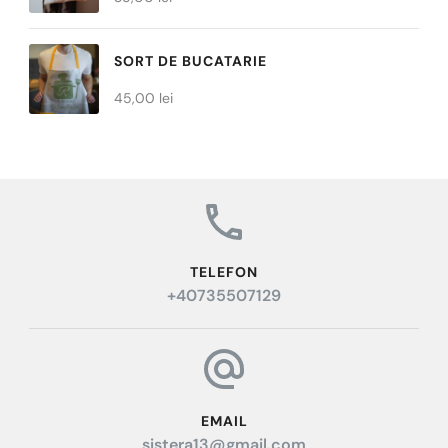
până
la
SORT DE BUCATARIE
30,00 lei
45,00
lei
TELEFON
+40735507129
EMAIL
sistera13@gmail.com