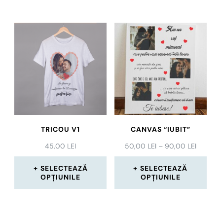
TRICOU V1
CANVAS “IUBIT”
INTERV
45,00
LEI
50,00
LEI
–
90,00
LEI
DE
PREȚURI
SELECTEAZĂ
SELECTEAZĂ
50,00 L
OPȚIUNILE
OPȚIUNILE
PÂNĂ
Acest
Acest
LA
90,00 L
produs
produs