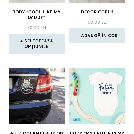
BODY “COOL LIKE MY
DECOR COPII2
DADDY”
50,00
LEI
30,00
LEI
ADAUGĂ ÎN COȘ
SELECTEAZĂ
OPȚIUNILE
Acest
produs
are
mai
multe
variații.
Opțiunile
pot
AUTOCOLANT BABY ON
BODY “MY FATHER IS MY