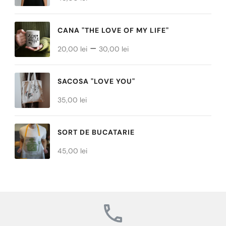
alese
în
CANA "THE LOVE OF MY LIFE"
pagina
Interval
–
produsului.
20,00
lei
30,00
lei
de
prețuri:
SACOSA "LOVE YOU"
20,00 lei
35,00
lei
până
la
SORT DE BUCATARIE
30,00 lei
45,00
lei