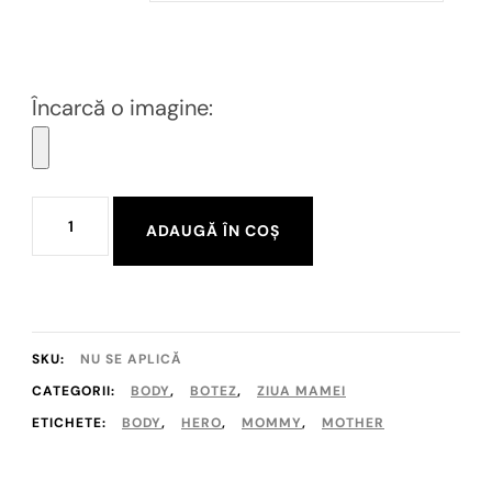
Încarcă o imagine:
Cantitate
ADAUGĂ ÎN COȘ
Body
"My
mother
my
SKU:
NU SE APLICĂ
hero"
CATEGORII:
BODY
,
BOTEZ
,
ZIUA MAMEI
ETICHETE:
BODY
,
HERO
,
MOMMY
,
MOTHER