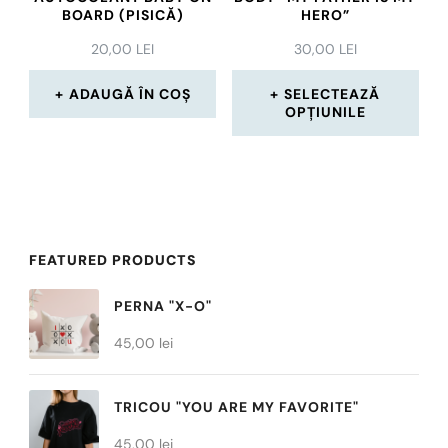
fi
BOARD (PISICĂ)
HERO”
alese
20,00
LEI
30,00
LEI
în
ADAUGĂ ÎN COȘ
SELECTEAZĂ
pagina
OPȚIUNILE
produsului.
Acest
produs
are
mai
FEATURED PRODUCTS
multe
PERNA "X-O"
variații.
45,00
lei
Opțiunile
pot
TRICOU "YOU ARE MY FAVORITE"
fi
45,00
lei