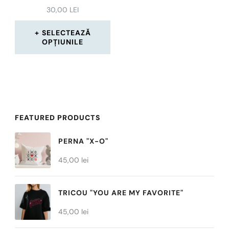
30,00
LEI
SELECTEAZĂ
OPȚIUNILE
Acest
produs
are
mai
FEATURED PRODUCTS
multe
PERNA "X-O"
variații.
45,00
lei
Opțiunile
pot
TRICOU "YOU ARE MY FAVORITE"
fi
45,00
alese
lei