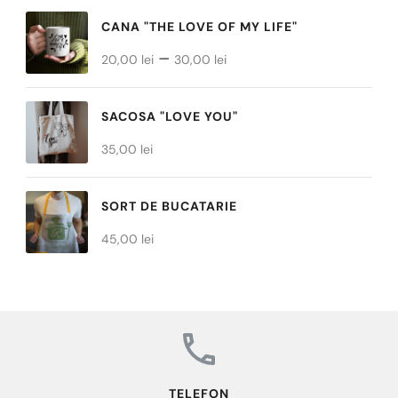
în
CANA "THE LOVE OF MY LIFE"
pagina
Interval
–
produsului.
20,00
lei
30,00
lei
de
prețuri:
SACOSA "LOVE YOU"
20,00 lei
35,00
lei
până
la
SORT DE BUCATARIE
30,00 lei
45,00
lei
TELEFON