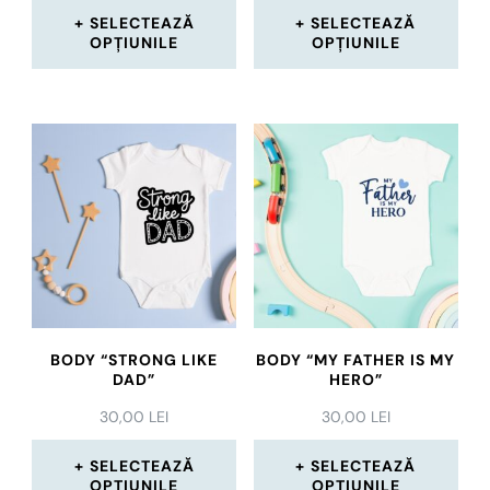
în
în
PREȚURI:
SELECTEAZĂ
SELECTEAZĂ
pagina
pagina
20,00 LEI
OPȚIUNILE
OPȚIUNILE
PÂNĂ
produsului.
produsului.
Acest
Acest
LA
30,00 LEI
produs
produs
are
are
mai
mai
multe
multe
variații.
variații.
Opțiunile
Opțiunile
pot
pot
BODY “STRONG LIKE
BODY “MY FATHER IS MY
fi
fi
DAD”
HERO”
alese
alese
30,00
LEI
30,00
LEI
în
în
SELECTEAZĂ
SELECTEAZĂ
pagina
pagina
OPȚIUNILE
OPȚIUNILE