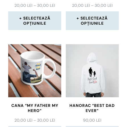
INTERVAL
INTERV
20,00
LEI
–
30,00
LEI
20,00
LEI
–
30,00
LEI
DE
DE
PREȚURI:
PREȚURI
SELECTEAZĂ
SELECTEAZĂ
20,00 LEI
20,00 L
OPȚIUNILE
OPȚIUNILE
PÂNĂ
PÂNĂ
Acest
Acest
LA
LA
30,00 LEI
30,00 L
produs
produs
are
are
mai
mai
multe
multe
variații.
variații.
Opțiunile
Opțiunile
pot
pot
CANA “MY FATHER MY
HANORAC “BEST DAD
fi
fi
HERO”
EVER”
alese
alese
INTERVAL
20,00
LEI
–
30,00
LEI
90,00
LEI
DE