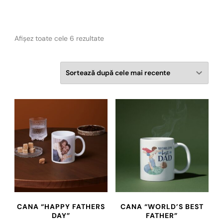
Sortat
Afișez toate cele 6 rezultate
după
cele
mai
recente
CANA “HAPPY FATHERS
CANA “WORLD’S BEST
DAY”
FATHER”