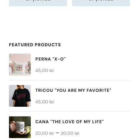
produsului.
produsului.
Acest
Acest
produs
produs
are
are
mai
mai
FEATURED PRODUCTS
multe
multe
PERNA "X-O"
variații.
variații.
45,00
lei
Opțiunile
Opțiunile
pot
pot
TRICOU "YOU ARE MY FAVORITE"
fi
fi
45,00
alese
lei
alese
în
în
CANA "THE LOVE OF MY LIFE"
pagina
pagina
Interval
–
produsului.
produsului.
20,00
lei
30,00
lei