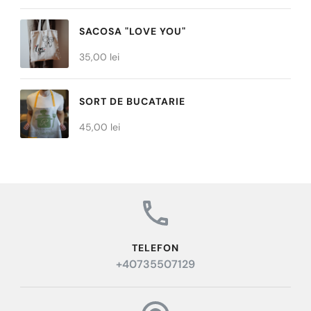
de
prețuri:
SACOSA "LOVE YOU"
20,00 lei
35,00
lei
până
la
SORT DE BUCATARIE
30,00 lei
45,00
lei
TELEFON
+40735507129